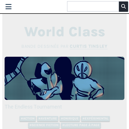
World Class
BANDE DESSINÉE PAR
CURTIS TINSLEY
The Endless Tournament
#ACTION
#AVENTURE
#ONIRIQUE
#EXPÉRIMENTAL
#SCIENCE FICTION
#LECTURE PAGE À PAGE