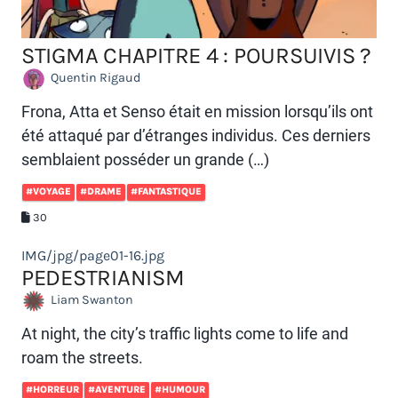
STIGMA CHAPITRE 4 : POURSUIVIS ?
Quentin Rigaud
Frona, Atta et Senso était en mission lorsqu’ils ont
été attaqué par d’étranges individus. Ces derniers
semblaient posséder un grande (…)
#VOYAGE
#DRAME
#FANTASTIQUE
30
IMG/jpg/page01-16.jpg
PEDESTRIANISM
Liam Swanton
At night, the city’s traffic lights come to life and
roam the streets.
#HORREUR
#AVENTURE
#HUMOUR