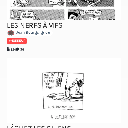
LES NERFS À VIFS
Jean Bourguignon
#HORREUR
29
56