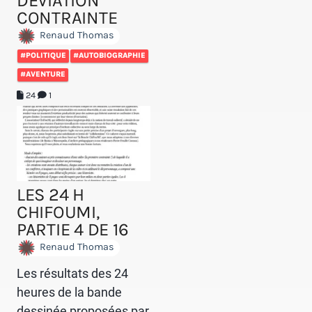
DÉVIATION
CONTRAINTE
Renaud Thomas
#POLITIQUE
#AUTOBIOGRAPHIE
#AVENTURE
24
1
LES 24 H
CHIFOUMI,
PARTIE 4 DE 16
Renaud Thomas
Les résultats des 24
heures de la bande
dessinée proposées par