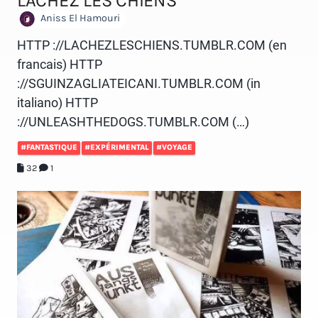
LÂCHEZ LES CHIENS
Aniss El Hamouri
HTTP ://LACHEZLESCHIENS.TUMBLR.COM (en
francais) HTTP
://SGUINZAGLIATEICANI.TUMBLR.COM (in
italiano) HTTP
://UNLEASHTHEDOGS.TUMBLR.COM (…)
#FANTASTIQUE
#EXPÉRIMENTAL
#VOYAGE
32
1