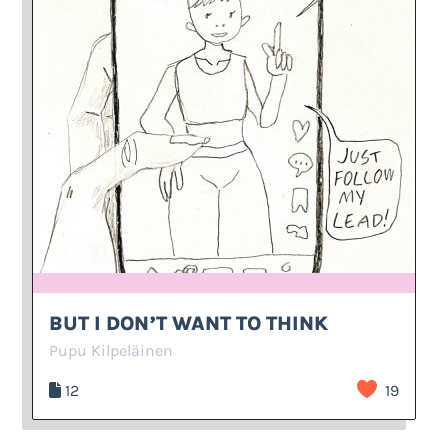
BUT I DON’T WANT TO THINK
Pupu Kilpeläinen
12
19