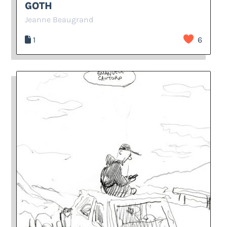
GOTH
Jeanne Beaugrand
1
6