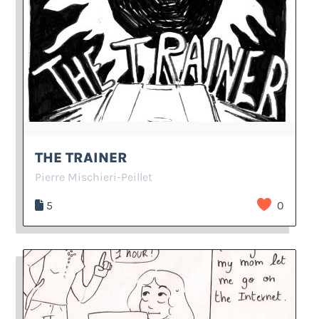
THE TRAINER
Pierre Mischieri-Peillet
5
0