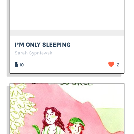
I’M ONLY SLEEPING
Sarah Sypniewski
10
2