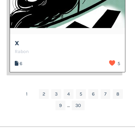
X
Rabon
6
5
1
2
3
4
5
6
7
8
9
…
30