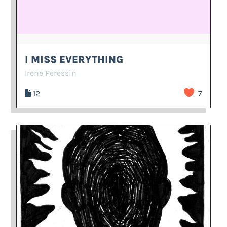
I MISS EVERYTHING
Irene Peressin
12
7