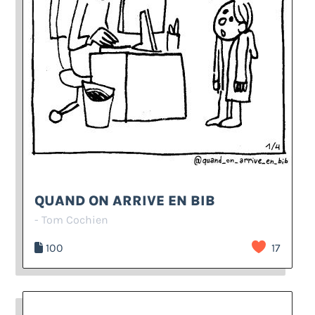
QUAND ON ARRIVE EN BIB
- Tom Cochien
100
17