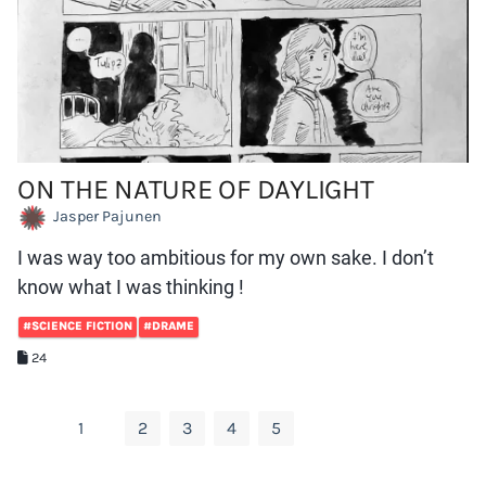
ON THE NATURE OF DAYLIGHT
Jasper Pajunen
I was way too ambitious for my own sake. I don’t
know what I was thinking !
#SCIENCE FICTION
#DRAME
24
1
2
3
4
5