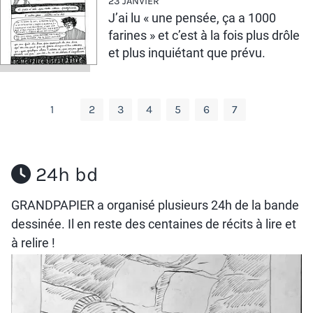
23 JANVIER
J’ai lu « une pensée, ça a 1000
farines » et c’est à la fois plus drôle
et plus inquiétant que prévu.
1
2
3
4
5
6
7
24h bd
GRANDPAPIER a organisé plusieurs 24h de la bande
dessinée. Il en reste
des centaines de récits
à lire et
à relire !