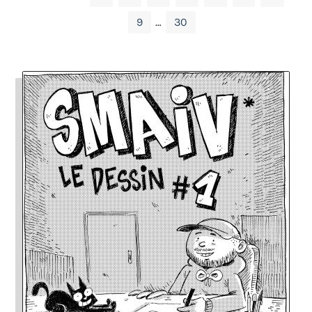
9
…
30