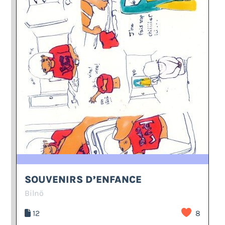
SOUVENIRS D’ENFANCE
Bilnö
12
8