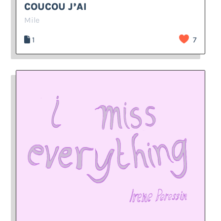
COUCOU J’AI
Mile
1
7