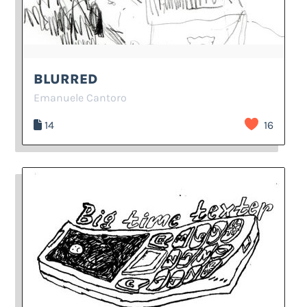
BLURRED
Emanuele Cantoro
14
16