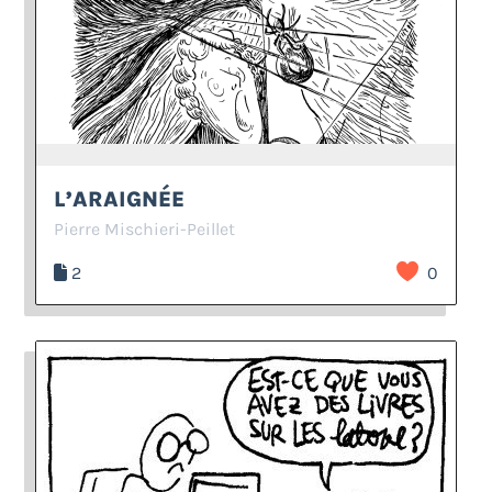
L’ARAIGNÉE
Pierre Mischieri-Peillet
2
0