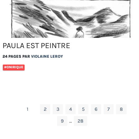
PAULA EST PEINTRE
24 PAGES PAR
VIOLAINE LEROY
#ONIRIQUE
1
2
3
4
5
6
7
8
9
…
28