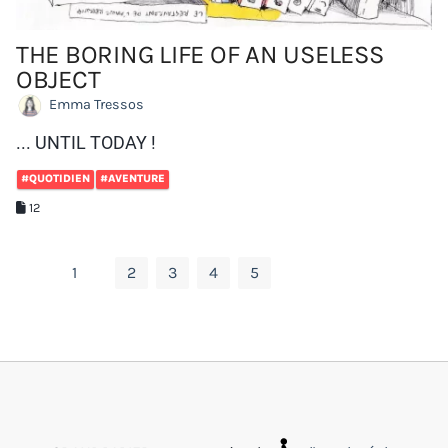
THE BORING LIFE OF AN USELESS
OBJECT
Emma Tressos
... UNTIL TODAY !
#QUOTIDIEN
#AVENTURE
12
1
2
3
4
5