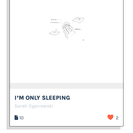
I’M ONLY SLEEPING
Sarah Sypniewski
10
2