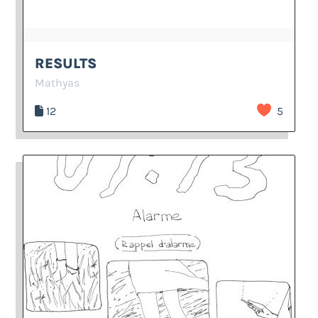
RESULTS
Mathyas
12
5