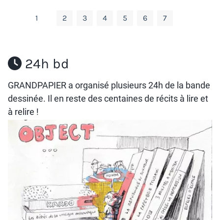
1
2
3
4
5
6
7
24h bd
GRANDPAPIER a organisé plusieurs 24h de la bande
dessinée. Il en reste
des centaines de récits
à lire et
à relire !