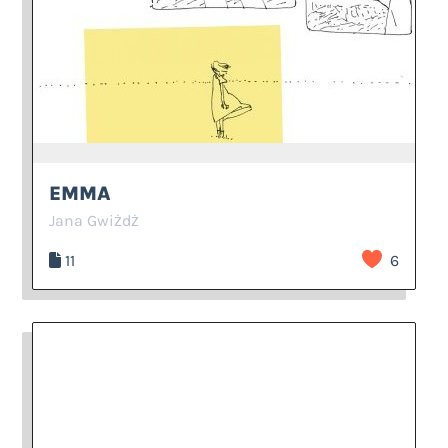
EMMA
Jana Gwiżdż
11
6