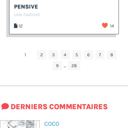
PENSIVE
Lolo l’asticot
12
14
1
2
3
4
5
6
7
8
9
…
28
DERNIERS COMMENTAIRES
COCO