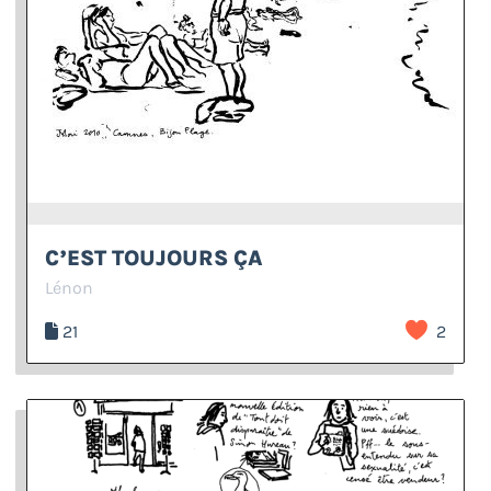
C’EST TOUJOURS ÇA
Lénon
21
2