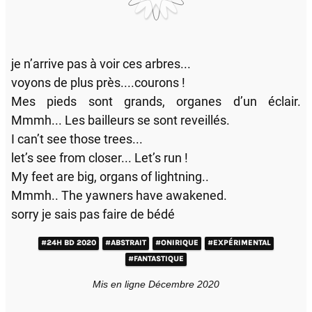
je n’arrive pas à voir ces arbres...
voyons de plus près....courons !
Mes pieds sont grands, organes d’un éclair.
Mmmh... Les bailleurs se sont reveillés.
I can’t see those trees...
let’s see from closer... Let’s run !
My feet are big, organs of lightning..
Mmmh.. The yawners have awakened.
sorry je sais pas faire de bédé
#24H BD 2020
#ABSTRAIT
#ONIRIQUE
#EXPÉRIMENTAL
#FANTASTIQUE
Mis en ligne Décembre 2020