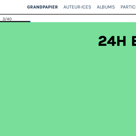
AUTEUR·ICES
ALBUMS
PARTIC
GRANDPAPIER
3
/40
24H B