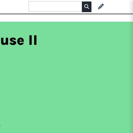
use II
2
c