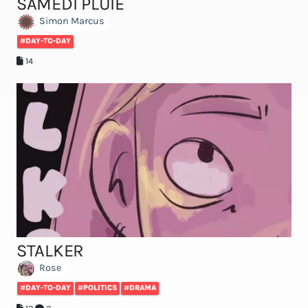
SAMEDI PLUIE
Simon Marcus
#DAY-TO-DAY
14
STALKER
Rose
#DAY-TO-DAY
#POLITICS
#DRAMA