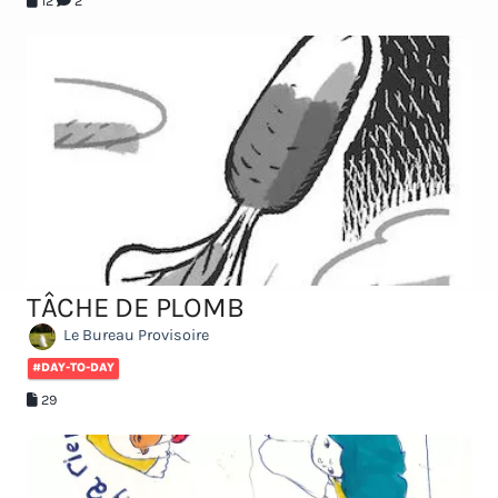
12
2
TÂCHE DE PLOMB
Le Bureau Provisoire
#DAY-TO-DAY
29