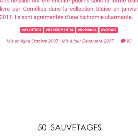
Ces dessins ont été ensuite publiés sous la forme d’u
livre par Cornélius dans la collection Blaise en janvie
2011. Ils sont agrémentés d’une bichromie charmante.
#AVENTURE
#EXPÉRIMENTAL
#ROMANCE
#VOYAGE
Mis en ligne Octobre 2007 | Mis à jour Décembre 2007
93