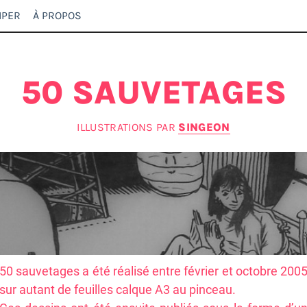
IPER
À PROPOS
50 SAUVETAGES
ILLUSTRATIONS PAR
SINGEON
50 sauvetages a été réalisé entre février et octobre 200
sur autant de feuilles calque A3 au pinceau.