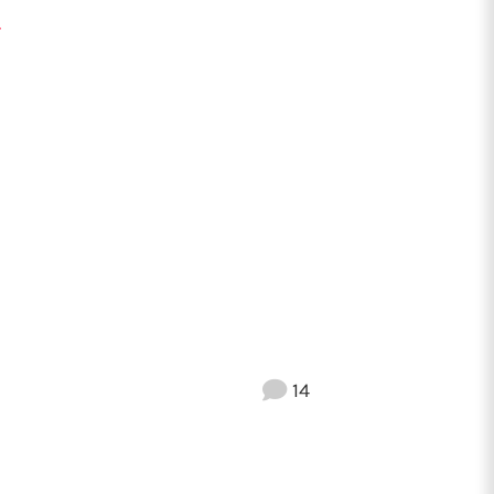
n
r
14