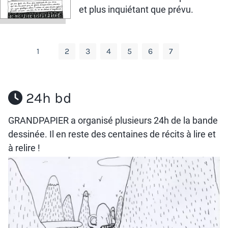
et plus inquiétant que prévu.
1
2
3
4
5
6
7
24h bd
GRANDPAPIER a organisé plusieurs 24h de la bande
dessinée. Il en reste
des centaines de récits
à lire et
à relire !