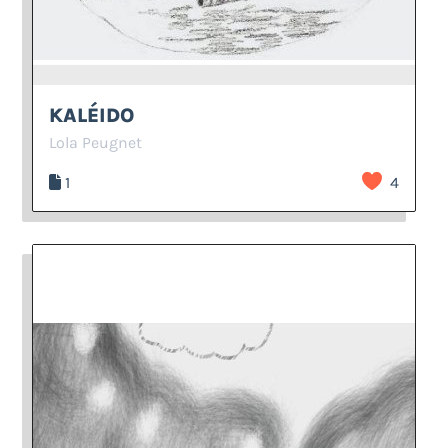
KALÉIDO
Lola Peugnet
1
4