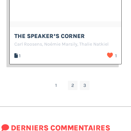
THE SPEAKER’S CORNER
Carl Roosens, Noémie Marsily, Thalie Natkiel
1
1
1
2
3
DERNIERS COMMENTAIRES