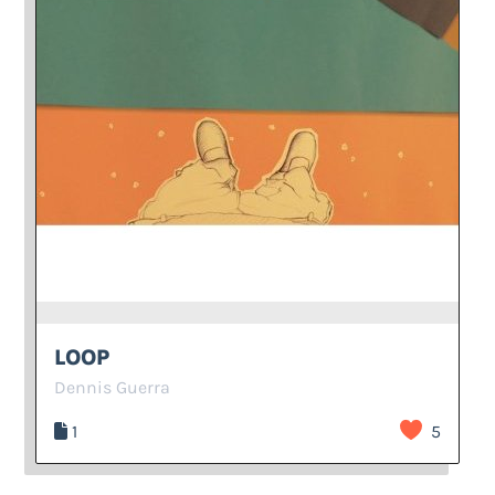
LOOP
Dennis Guerra
1
5