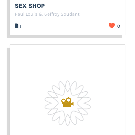
SEX SHOP
Paul Louis & Geffroy Soudant
1
0