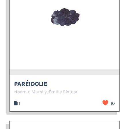
PARÉIDOLIE
Noémie Marsily, Émilie Plateau
1
10