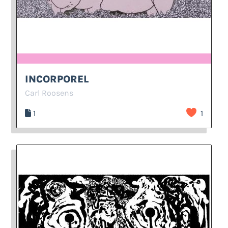
INCORPOREL
Carl Roosens
1
1