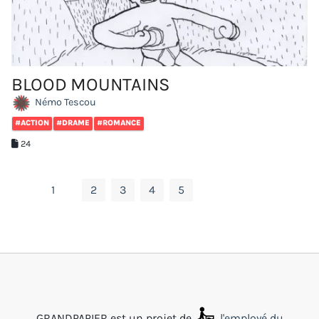
BLOOD MOUNTAINS
Némo Tescou
#ACTION
#DRAME
#ROMANCE
24
1
2
3
4
5
GRANDPAPIER est un projet de
l'employé du