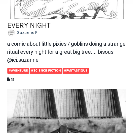
EVERY NIGHT
Suzanne P
a comic about little pixies / goblins doing a strange
ritual every night for a great big tree.... bisous
@ici.suzanne
#AVENTURE
#SCIENCE FICTION
#FANTASTIQUE
15