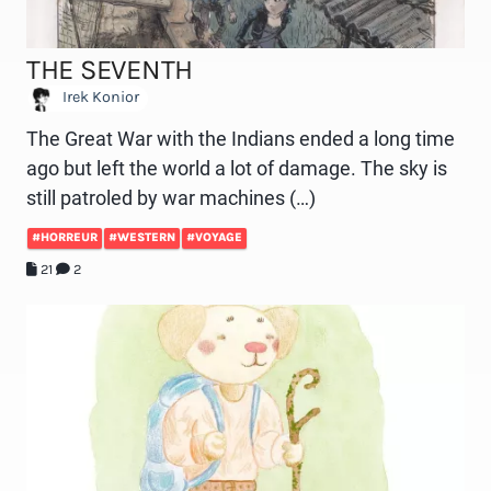
THE SEVENTH
Irek Konior
The Great War with the Indians ended a long time
ago but left the world a lot of damage. The sky is
still patroled by war machines (…)
#HORREUR
#WESTERN
#VOYAGE
21
2