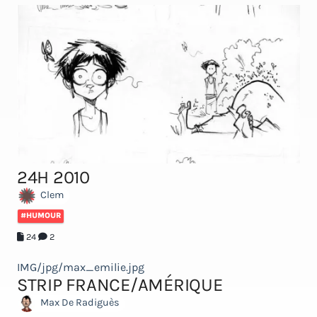
24H 2010
Clem
#HUMOUR
24
2
IMG/jpg/max_emilie.jpg
STRIP FRANCE/AMÉRIQUE
Max De Radiguès