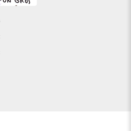
a
s
t
x