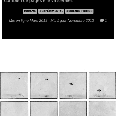
combien de pages elle va s’étaler.
#DRAME
#EXPÉRIMENTAL
#SCIENCE FICTION
Mis en ligne Mars 2013 | Mis à jour Novembre 2013
1