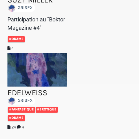
GRISFX
Participation au "Boktor
Magazine #4"
#DRAME
4
EDELWEISS
GRISFX
#FANTASTIQUE
#EROTIQUE
#DRAME
24
4