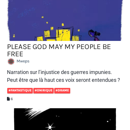
PLEASE GOD MAY MY PEOPLE BE
FREE
Mweps
Narration sur l’injustice des guerres impunies.
Peut être que là haut ces voix seront entendues ?
#FANTASTIQUE
#ONIRIQUE
#DRAME
6