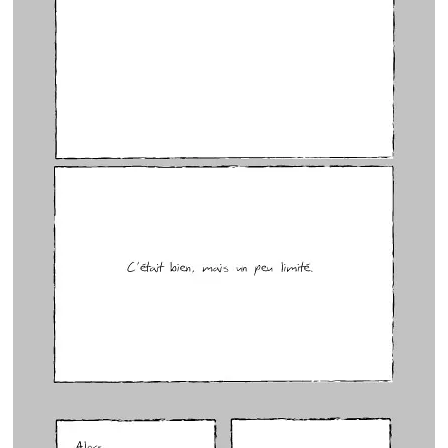
GenÃ¨se 1