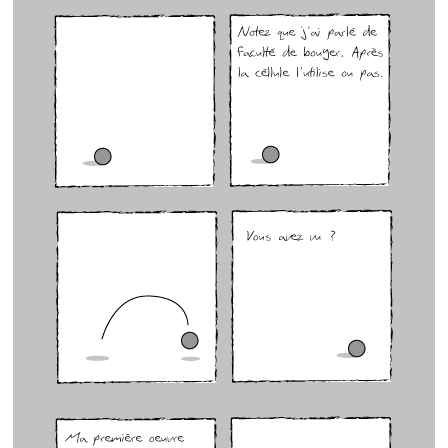
GenÃ¨se 4