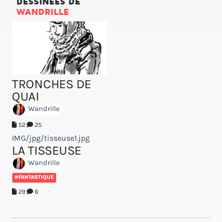
DESSINÉES DE
WANDRILLE
TRONCHES DE
QUAI
Wandrille
52
25
IMG/jpg/tisseuse1.jpg
LA TISSEUSE
Wandrille
#FANTASTIQUE
29
6