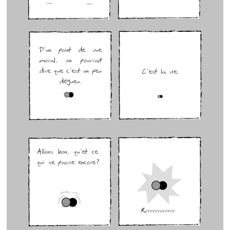
GenÃ¨se 6