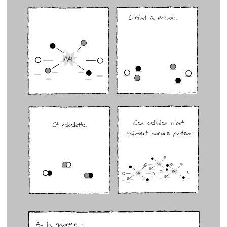
GenÃ¨se 7