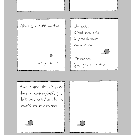
GenÃ¨se 3