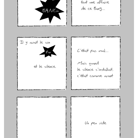
GenÃ¨se p2