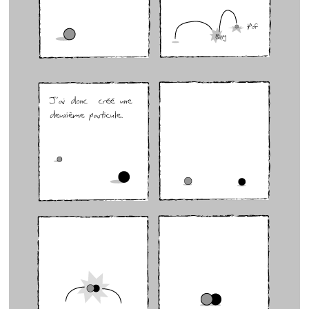
GenÃ¨se 5