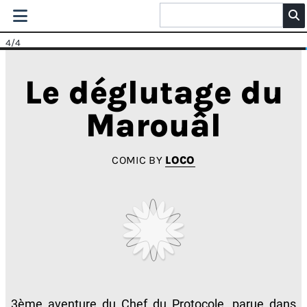
4
/4
Le déglutage du
Marouâl
COMIC BY
LOCO
3ème aventure du Chef du Protocole, parue dans