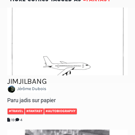
JIMJILBANG
Jérôme Dubois
Paru jadis sur papier
#TRAVEL
#FANTASY
#AUTOBIOGRAPHY
19
4