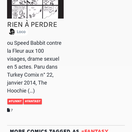
RIEN À PERDRE
Loco
ou Speed Babbit contre
la Fleur aux 100
visages, drame sexuel
en 5 actes. Paru dans
Turkey Comix n° 22,
janvier 2014, The
Hoochie (…)
#FUNNY
#FANTASY
7
MORE COMICS TAGGED AS
#FANTASY