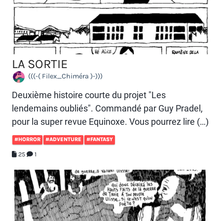
LA SORTIE
(((-( Filex_Chiméra )-)))
Deuxième histoire courte du projet "Les
lendemains oubliés". Commandé par Guy Pradel,
pour la super revue Equinoxe. Vous pourrez lire (…)
#HORROR
#ADVENTURE
#FANTASY
25
1