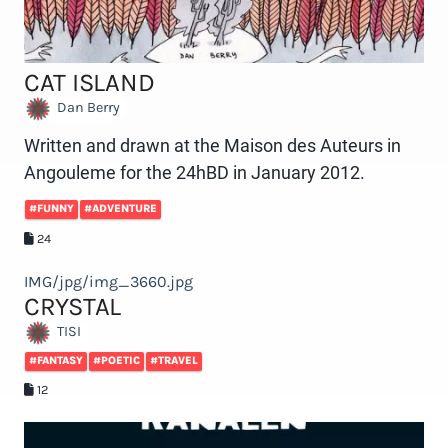
CAT ISLAND
Dan Berry
Written and drawn at the Maison des Auteurs in
Angouleme for the 24hBD in January 2012.
#FUNNY
#ADVENTURE
24
IMG/jpg/img_3660.jpg
CRYSTAL
TISI
#FANTASY
#POETIC
#TRAVEL
12