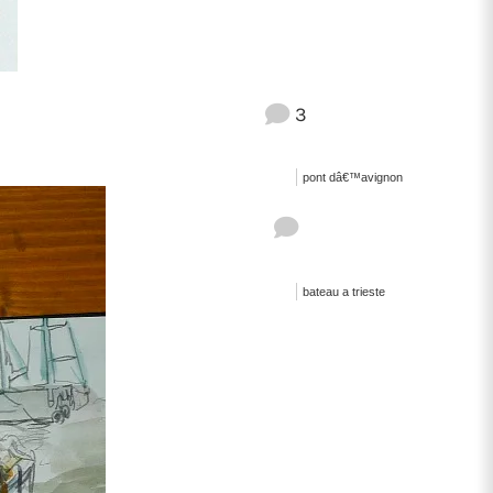
3
pont dâ€™avignon
bateau a trieste