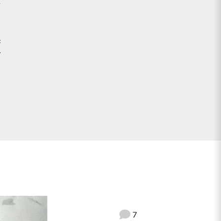
t
a
c
r
7