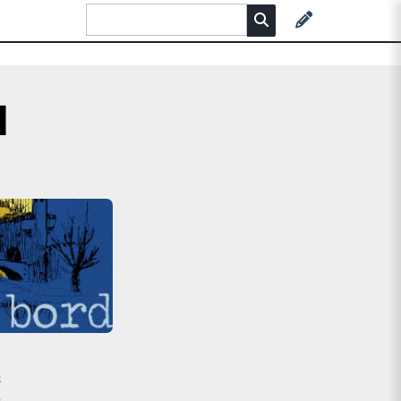
d
e
s