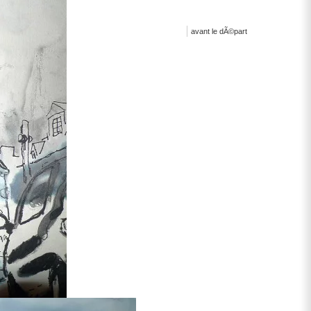
avant le dÃ©part