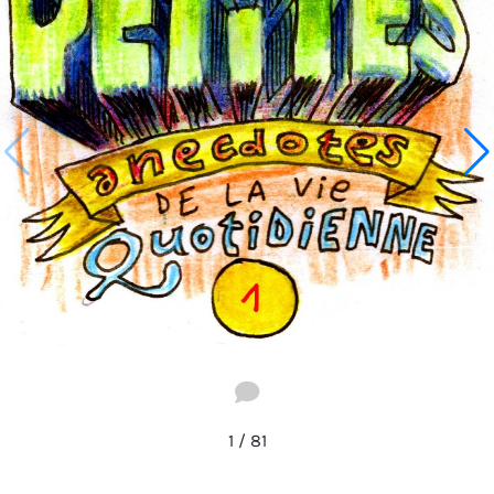
1
/
81