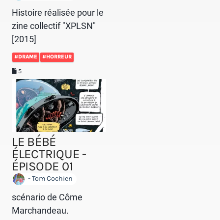
Histoire réalisée pour le
zine collectif "XPLSN"
[2015]
#DRAME
#HORREUR
5
LE BÉBÉ
ÉLECTRIQUE -
ÉPISODE 01
- Tom Cochien
scénario de Côme
Marchandeau.