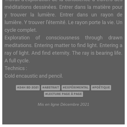
méditations dessinées. Entrer dans la matière pour
y trouver la lumière. Entrer dans un rayon de
lumière. Y trouver l’éternité. Le rayon porte la vie. Un
cycle complet.
Exploration of consciousness through drawn
meditations. Entering matter to find light. Entering a
ray of light. And find eternity. The ray is bearing life.
A full cycle.
Technics :
Cold encaustic and pencil.
#24H BD 2021
#ABSTRAIT
#EXPÉRIMENTAL
#POÉTIQUE
#LECTURE PAGE À PAGE
Mis en ligne Décembre 2021