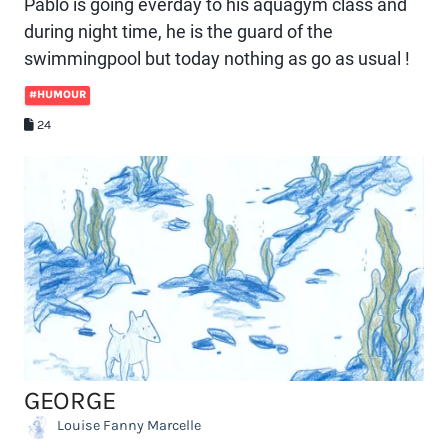
Pablo is going everday to his aquagym class and
during night time, he is the guard of the
swimmingpool but today nothing as go as usual !
#HUMOUR
24
GEORGE
Louise Fanny Marcelle