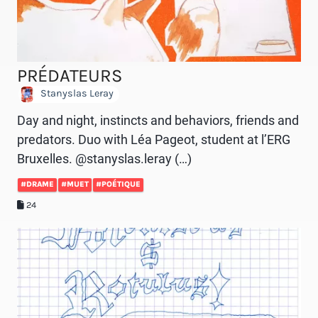
PRÉDATEURS
Stanyslas Leray
Day and night, instincts and behaviors, friends and
predators. Duo with Léa Pageot, student at l’ERG
Bruxelles. @stanyslas.leray (…)
#DRAME
#MUET
#POÉTIQUE
24