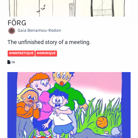
FÖRG
Gaia Benamou-Redon
The unfinished story of a meeting.
#FANTASTIQUE
#ONIRIQUE
14