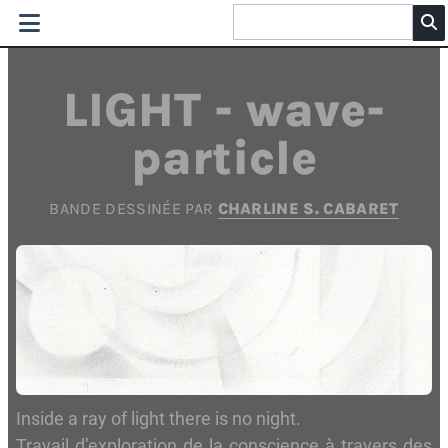
LIGHT - wave-
particle
BANDE DESSINÉE PAR
CHARLINE S. CABARET
Inside a ray of light there is no night.
Travail d’exploration de la conscience à travers des