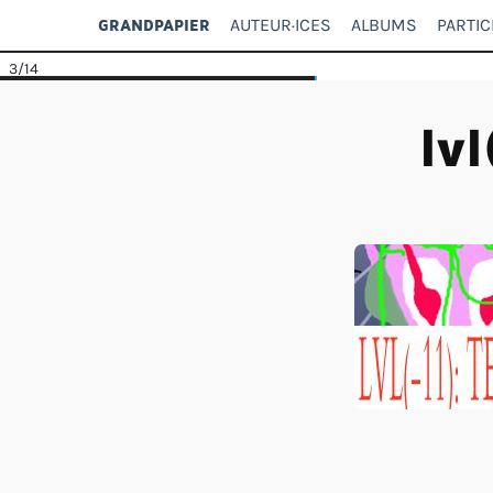
AUTEUR·ICES
ALBUMS
PARTIC
GRANDPAPIER
3
/14
lvl