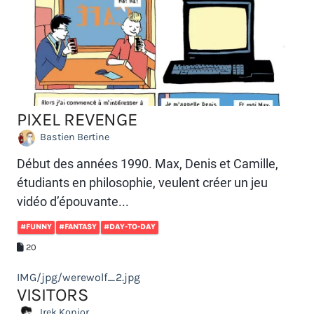
PIXEL REVENGE
Bastien Bertine
Début des années 1990. Max, Denis et Camille,
étudiants en philosophie, veulent créer un jeu
vidéo d’épouvante...
#FUNNY
#FANTASY
#DAY-TO-DAY
20
IMG/jpg/werewolf_2.jpg
VISITORS
Irek Konior