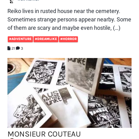
Reiko lives in rusted house near the cemetery.
Sometimes strange persons appear nearby. Some
of them are scary and maybe even hostile, (…)
#ADVENTURE
#DREAMLIKE
#HORROR
21
3
MONSIEUR COUTEAU