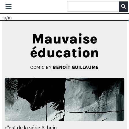
10
/10
Mauvaise
éducation
COMIC BY
BENOÎT GUILLAUME
c"est de la série B, hein...