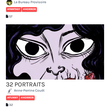
Le Bureau Provisoire
#FANTASY
#HORROR
57
32 PORTRAITS
Anne-Perrine Couët
#FUNNY
#HORROR
32