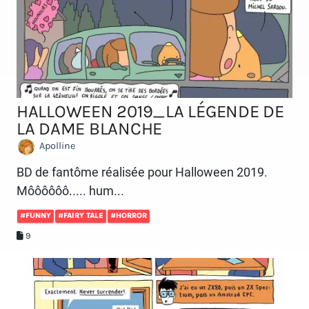
HALLOWEEN 2019_LA LÉGENDE DE
LA DAME BLANCHE
Apolline
BD de fantôme réalisée pour Halloween 2019.
Môôôôôô..... hum...
#FUNNY
#FAIRY TALE
#HORROR
9