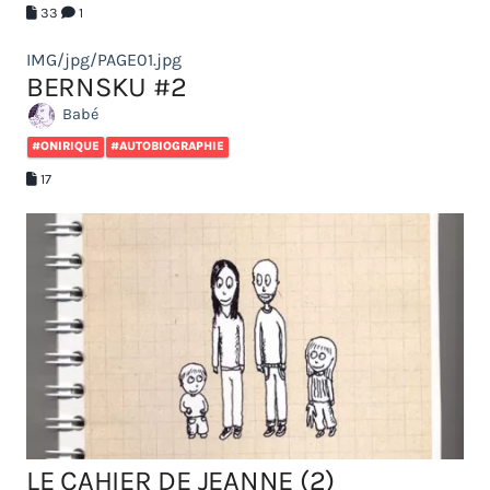
33
1
IMG/jpg/PAGE01.jpg
BERNSKU #2
Babé
#ONIRIQUE
#AUTOBIOGRAPHIE
17
LE CAHIER DE JEANNE (2)