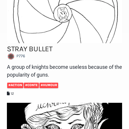
STRAY BULLET
P776
A group of knights become useless because of the
popularity of guns.
#ACTION
#CONTE
#HUMOUR
12