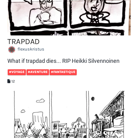
TRAPDAD
flexuskristus
What if trapdad dies... RIP Heikki Silvennoinen
#VOYAGE
#AVENTURE
#FANTASTIQUE
12