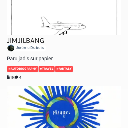
JIMJILBANG
Jérôme Dubois
Paru jadis sur papier
#AUTOBIOGRAPHY
#TRAVEL
#FANTASY
19
4