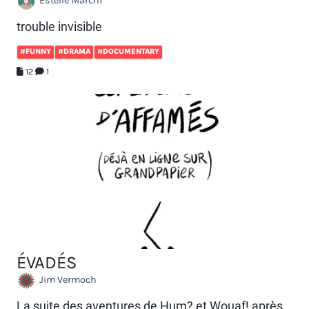
Estelle Marchi
trouble invisible
#FUNNY
#DRAMA
#DOCUMENTARY
12
1
ÉVADÉS
Jim Vermoch
La suite des aventures de Hum? et Wouaf! après