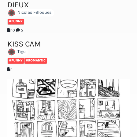
DIEUX
Nicolas Filloques
#FUNNY
10
5
KISS CAM
Tige
#FUNNY
#ROMANTIC
1