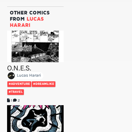
OTHER COMICS
FROM
LUCAS
HARARI
O.N.E.S.
Lucas Harari
#ADVENTURE
#DREAMLIKE
#TRAVEL
1
2