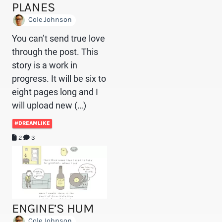
PLANES
Cole Johnson
You can’t send true love
through the post. This
story is a work in
progress. It will be six to
eight pages long and I
will upload new (…)
#DREAMLIKE
2
3
ENGINE’S HUM
Cole Johnson