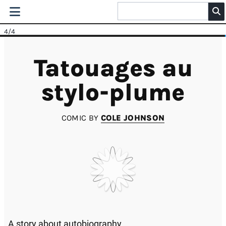
4
/4
Tatouages au
stylo-plume
COMIC BY
COLE JOHNSON
A story about autobiography.