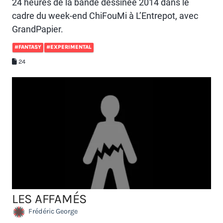
24 heures de la bande dessinée 2014 dans le
cadre du week-end ChiFouMi à L’Entrepot, avec
GrandPapier.
#FANTASY
#EXPERIMENTAL
24
LES AFFAMÉS
Frédéric George