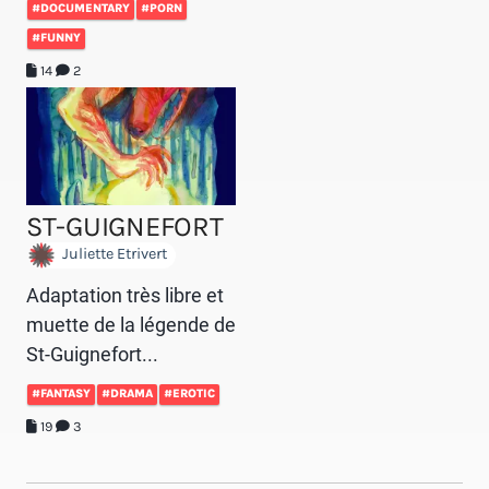
#DOCUMENTARY
#PORN
#FUNNY
14
2
ST-GUIGNEFORT
Juliette Etrivert
Adaptation très libre et
muette de la légende de
St-Guignefort...
#FANTASY
#DRAMA
#EROTIC
19
3