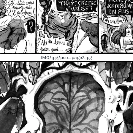
IMG/jpg/pso_page7.jpg