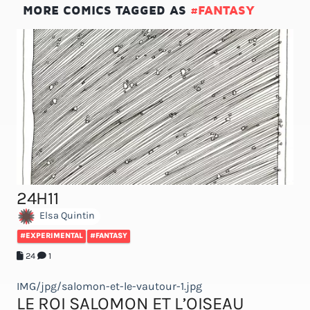
MORE COMICS TAGGED AS
#FANTASY
24H11
Elsa Quintin
#EXPERIMENTAL
#FANTASY
24
1
IMG/jpg/salomon-et-le-vautour-1.jpg
LE ROI SALOMON ET L’OISEAU