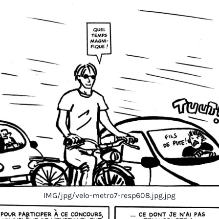
IMG/jpg/velo-metro7-resp608.jpg.jpg