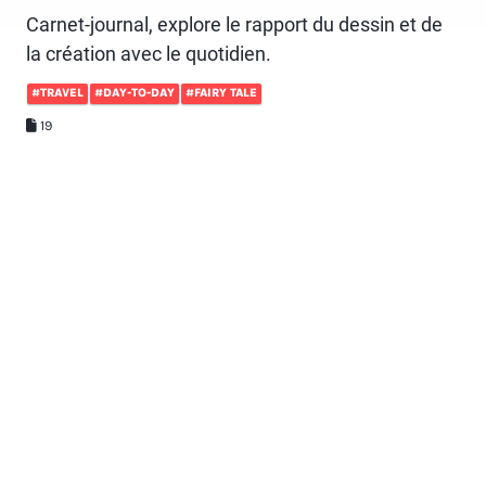
Carnet-journal, explore le rapport du dessin et de
la création avec le quotidien.
#TRAVEL
#DAY-TO-DAY
#FAIRY TALE
19
LE CHEMIN DE LA TRANS-
VAILLANCE
stc019