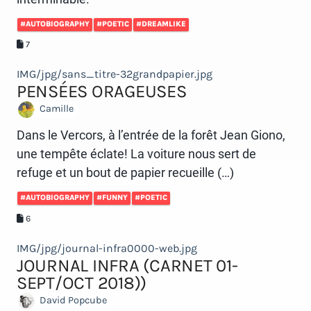
#AUTOBIOGRAPHY
#POETIC
#DREAMLIKE
7
IMG/jpg/sans_titre-32grandpapier.jpg
PENSÉES ORAGEUSES
Camille
Dans le Vercors, à l’entrée de la forêt Jean Giono,
une tempête éclate! La voiture nous sert de
refuge et un bout de papier recueille (…)
#AUTOBIOGRAPHY
#FUNNY
#POETIC
6
IMG/jpg/journal-infra0000-web.jpg
JOURNAL INFRA (CARNET 01-
SEPT/OCT 2018))
David Popcube