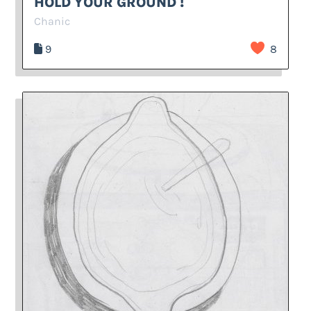
HOLD YOUR GROUND !
Chanic
9
8