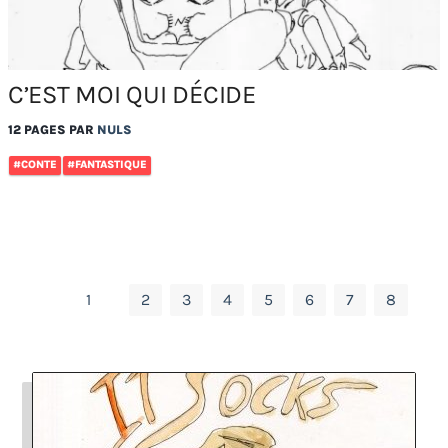
C’EST MOI QUI DÉCIDE
12 PAGES PAR
NULS
#CONTE
#FANTASTIQUE
1
2
3
4
5
6
7
8