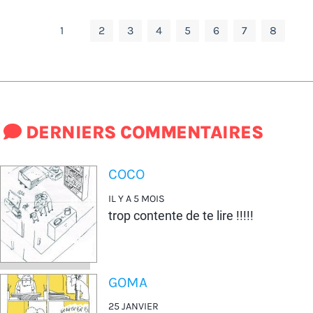
1
2
3
4
5
6
7
8
DERNIERS COMMENTAIRES
COCO
IL Y A 5 MOIS
trop contente de te lire !!!!!
GOMA
25 JANVIER