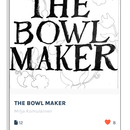
THE BOWL MAKER
Milja Komulainen
12
8