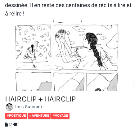
dessinée. Il en reste
des centaines de récits
à lire et
à relire !
HAIRCLIP + HAIRCLIP
Ines Guerrero
#POÉTIQUE
#AVENTURE
#VOYAGE
12
1