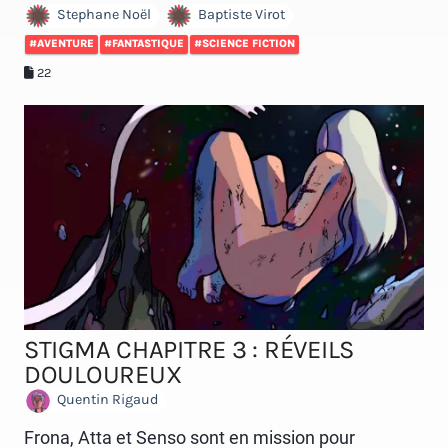
Stephane Noël
Baptiste Virot
#AVENTURE
#FANTASTIQUE
#SCIENCE FICTION
22
STIGMA CHAPITRE 3 : RÉVEILS
DOULOUREUX
Quentin Rigaud
Frona, Atta et Senso sont en mission pour