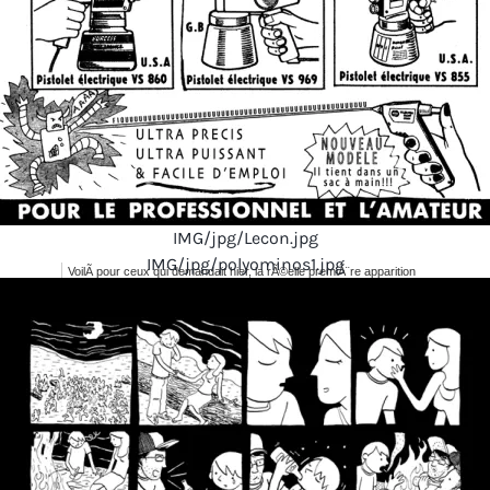
IMG/jpg/Lecon.jpg
IMG/jpg/polyominos1.jpg
VoilÃ pour ceux qui demandait hier, la rÃ©elle premiÃ¨re apparition
de Mike & (surtout) dâ€™Oscar avant sa carriÃ¨re de libraire...
Polyominos #01