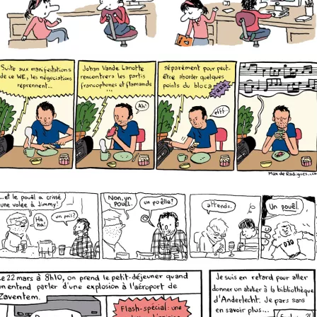
projet de sÃ©rie abandonnÃ© pour un magazine jeunesse.
Strip rÃ©aliser pour la Libre Belgique du 26 janvier 2011, repris
dans le Courrier International nÂ°1057 du 3 fÃ©vrier 2011.
Strip rÃ©alisÃ© Ã quatre mains avec Pascal Girard pendant les
48h de la bd de MontrÃ©al 2009.