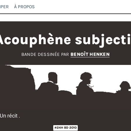
IPER
À PROPOS
Acouphène subjecti
BANDE DESSINÉE PAR
BENOÎT HENKEN
Un récit .
#24H BD 2010