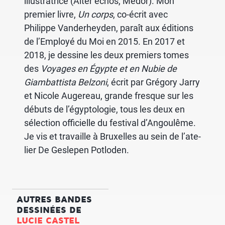
illus­tra­trice (Alter échos, Médor). Mon
premier livre,
Un corps
, co-écrit avec
Philippe Vande­rhey­den, paraît aux éditions
de l’Em­ployé du Moi en 2015. En 2017 et
2018, je dessine les deux premiers tomes
des
Voyages en Égypte et en Nubie de
Giam­bat­tista Belzoni
, écrit par Grégory Jarry
et Nicole Auge­reau, grande fresque sur les
débuts de l’égyp­to­lo­gie, tous les deux en
sélec­tion offi­cielle du festi­val d’An­gou­lême.
Je vis et travaille à Bruxelles au sein de l’ate­
lier De Gesle­pen Potlo­den.
AUTRES BANDES
DESSINÉES DE
LUCIE CASTEL