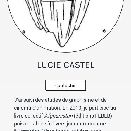
LUCIE CASTEL
contacter
J’ai suivi des études de graphisme et de
cinéma d’ani­ma­tion. En 2010, je parti­cipe au
livre collec­tif
Afgha­nis­tan
(éditions FLBLB)
puis colla­bore à divers jour­naux comme