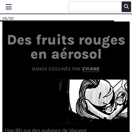
26
/30
Des fruits rouges
en aérosol
BANDE DESSINÉE PAR
ZVIANE
Une BD sur des poèmes de Vincent.