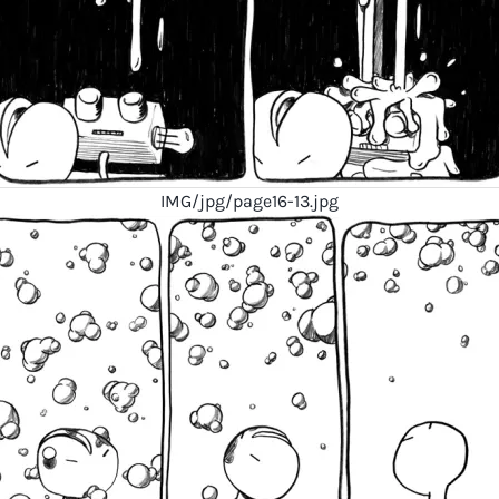
IMG/jpg/page16-13.jpg