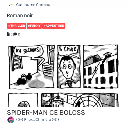
Guillaume Carreau
Roman noir
#THRILLER
#FUNNY
#ADVENTURE
5
2
SPIDER-MAN CE BOLOSS
(((-( Filex_Chiméra )-)))