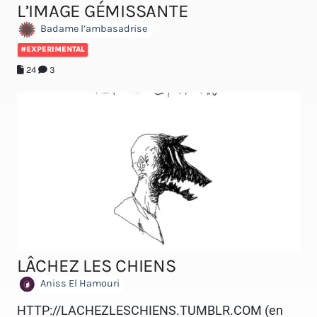
L’IMAGE GÉMISSANTE
Badame l’ambasadrise
#EXPERIMENTAL
24
3
LÂCHEZ LES CHIENS
Aniss El Hamouri
HTTP://LACHEZLESCHIENS.TUMBLR.COM (en