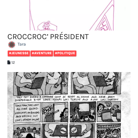
CROCCROC’ PRÉSIDENT
Tara
#JEUNESSE
#AVENTURE
#POLITIQUE
12