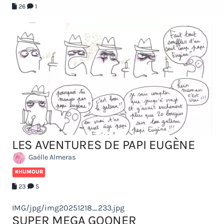
26
1
LES AVENTURES DE PAPI EUGÈNE
Gaëlle Almeras
#HUMOUR
23
5
IMG/jpg/img20251218_233.jpg
SUPER MEGA GOONER