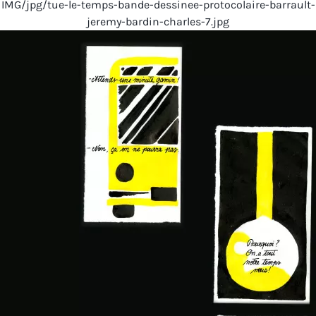
IMG/jpg/tue-le-temps-bande-dessinee-protocolaire-barrault-
jeremy-bardin-charles-7.jpg