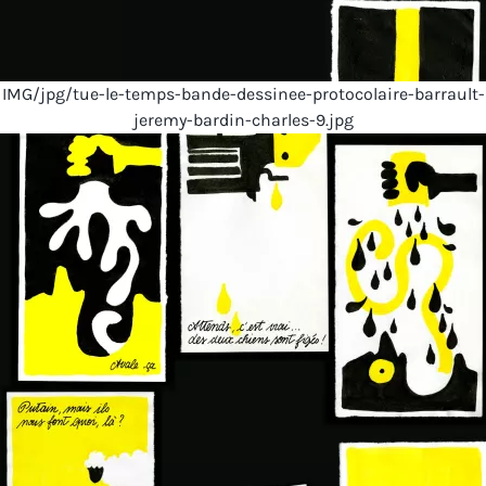
IMG/jpg/tue-le-temps-bande-dessinee-protocolaire-barrault-
jeremy-bardin-charles-9.jpg