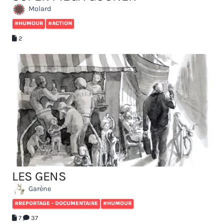
Molard
#HUMOUR
#ACTION
2
LES GENS
Garène
#REPORTAGE - DOCUMENTAIRE
#HUMOUR
7
37