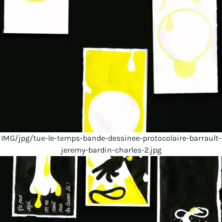
IMG/jpg/tue-le-temps-bande-dessinee-protocolaire-barrault-
jeremy-bardin-charles-2.jpg