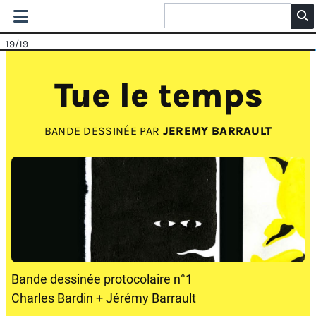
19
/19
Tue le temps
BANDE DESSINÉE PAR
JEREMY BARRAULT
Bande dessinée protocolaire n°1
Charles Bardin + Jérémy Barrault