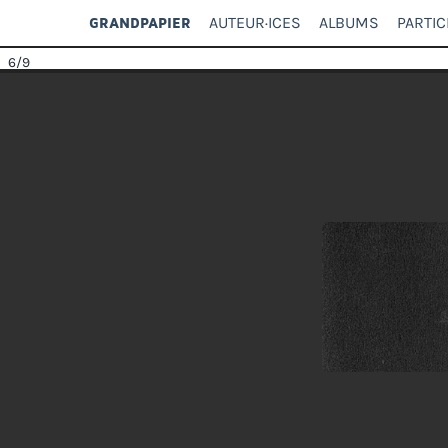
AUTEUR·ICES
ALBUMS
PARTIC
GRANDPAPIER
6
/9